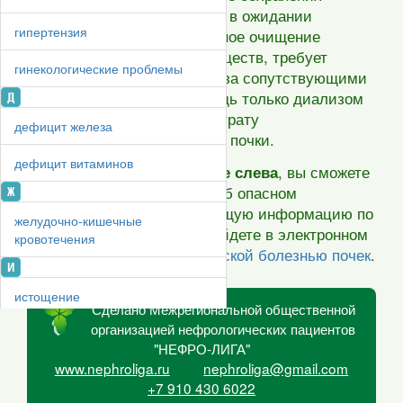
достойного самочувствия в ожидании
гипертензия
трансплантации, регулярное очищение
организма от вредных веществ, требует
гинекологические проблемы
постоянного наблюдения за сопутствующими
опасными явлениями, ведь только диализом
Д
нельзя компенсировать утрату
дефицит железа
многочисленных функций почки.
дефицит витаминов
Выбрав симптом
в списке слева
, вы сможете
получить общие знания об опасном
Ж
симптоме, а исчерпывающую информацию по
желудочно-кишечные
каждому симптому вы найдете в электронном
кровотечения
буклете
Жизнь с хронической болезнью почек
.
И
истощение
Сделано Межрегиональной общественной
К
организацией нефрологических пациентов
"НЕФРО-ЛИГА"
костная патология
www.nephroliga.ru
nephroliga@gmail.com
+7 910 430 6022
кровопотери